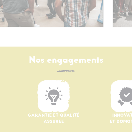
Nos engagements
GARANTIE ET QUALITÉ
INNOVA
ASSURÉE
ET DOMO