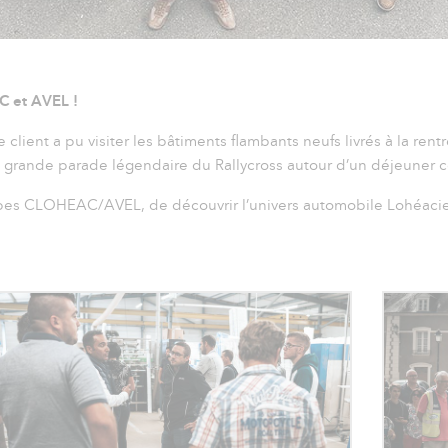
 et AVEL !
lient a pu visiter les bâtiments flambants neufs livrés à la rent
la grande parade légendaire du Rallycross autour d’un déjeuner co
quipes CLOHEAC/AVEL, de découvrir l’univers automobile Lohéacie