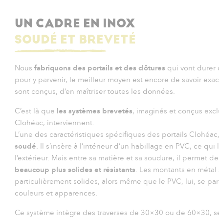
UN CADRE EN INOX
SOUDÉ ET BREVETÉ
Nous
fabriquons des portails et des clôtures
qui vont durer 
pour y parvenir, le meilleur moyen est encore de savoir ex
sont conçus, d’en maîtriser toutes les données.
C’est là que
les systèmes brevetés
, imaginés et conçus exc
Clohéac, interviennent.
L’une des caractéristiques spécifiques des portails Clohéac,
soudé
. Il s’insère à l’intérieur d’un habillage en PVC, ce qui
l’extérieur. Mais entre sa matière et sa soudure, il permet d
beaucoup plus solides et résistants
. Les montants en métal 
particulièrement solides, alors même que le PVC, lui, se par
couleurs et apparences.
Ce système intègre des traverses de 30×30 ou de 60×30, s