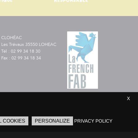
TIQUE
RESPONSABLE
CLOHÉAC
Les Trévaux 35550 LOHEAC
Tél : 02 99 34 18 30
Fax : 02 99 34 18 34
X
L COOKIES
PERSONALIZE
PRIVACY POLICY
ion des données personnelles