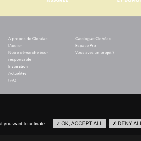
ASSURÉE
ET DOMO
A propos de Clohéac
Catalogue Clohéac
L’atelier
Espace Pro
Notre démarche éco-
Vous avez un projet ?
responsable
Inspiration
Actualités
FAQ
t you want to activate
OK, ACCEPT ALL
DENY AL
Mentions légales
Protect