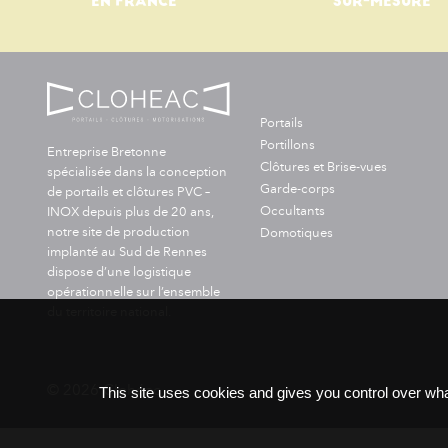
EN FRANCE
SUR-MESURE
Portails
Portillons
Entreprise Bretonne
Clôtures et Brise-vues
spécialisée dans la conception
Garde-corps
de portails et clôtures PVC –
Occultants
INOX depuis plus de 20 ans,
notre site de production
Domotiques
implanté au Sud de Rennes
dispose d’une logistique
opérationnelle sur l’ensemble
du territoire national.
© 2026 Clohéac
This site uses cookies and gives you control over wha